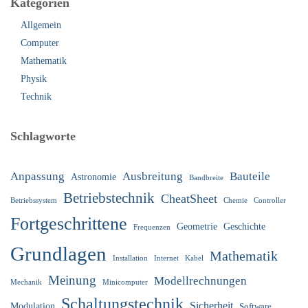
Kategorien
Allgemein
Computer
Mathematik
Physik
Technik
Schlagworte
Anpassung
Ausbreitung
Bauteile
Astronomie
Bandbreite
Betriebstechnik
CheatSheet
Betriebssystem
Chemie
Controller
Fortgeschrittene
Geometrie
Geschichte
Frequenzen
Grundlagen
Mathematik
Installation
Internet
Kabel
Meinung
Modellrechnungen
Mechanik
Minicomputer
Schaltungstechnik
Sicherheit
Modulation
Software