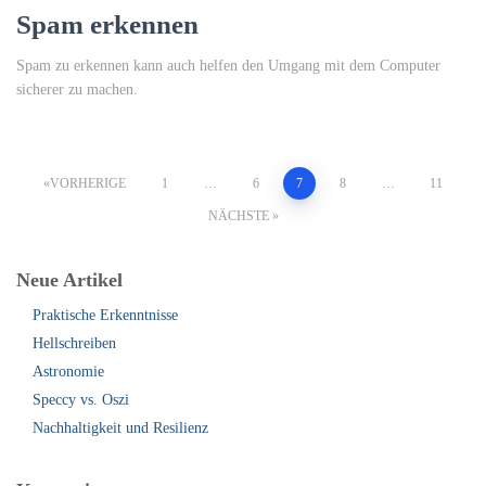
Spam erkennen
Spam zu erkennen kann auch helfen den Umgang mit dem Computer
sicherer zu machen.
Seitennummerierung
VORHERIGE
1
…
6
7
8
…
11
NÄCHSTE
der
Neue Artikel
Beiträge
Praktische Erkenntnisse
Hellschreiben
Astronomie
Speccy vs. Oszi
Nachhaltigkeit und Resilienz