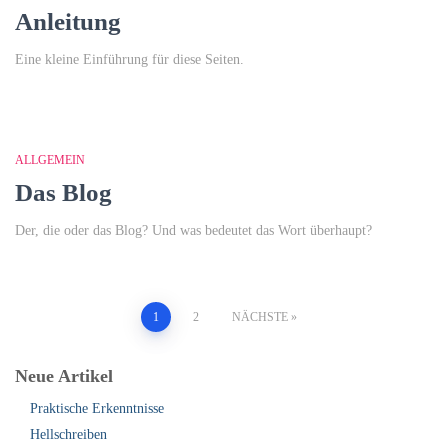
Anleitung
Eine kleine Einführung für diese Seiten.
ALLGEMEIN
Das Blog
Der, die oder das Blog? Und was bedeutet das Wort überhaupt?
Seitennummerierung
1
2
NÄCHSTE
der
Neue Artikel
Beiträge
Praktische Erkenntnisse
Hellschreiben