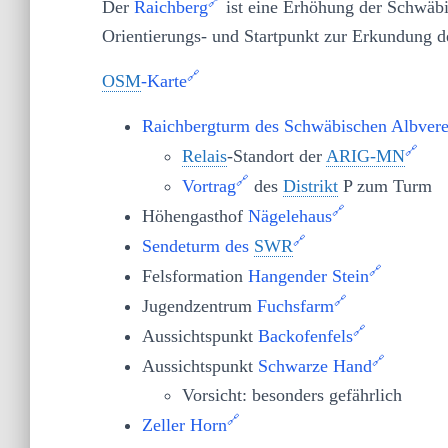
Der
Raichberg
ist eine Erhöhung der Schwäbi
Orientierungs- und Startpunkt zur Erkundung 
OSM
-Karte
Raichbergturm des Schwäbischen Albvere
Relais
-Standort der
ARIG-MN
Vortrag
des
Distrikt
P zum Turm
Höhengasthof
Nägelehaus
Sendeturm des
SWR
Felsformation
Hangender Stein
Jugendzentrum
Fuchsfarm
Aussichtspunkt
Backofenfels
Aussichtspunkt
Schwarze Hand
Vorsicht: besonders gefährlich
Zeller Horn