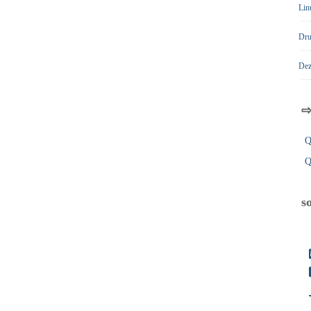
Lin
Dru
Dez
⇨
Q
s