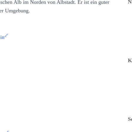
N
schen Alb im Norden von Albstadt. Er ist ein guter
der Umgebung.
in
K
S