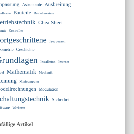
npassung
Ausbreitung
Astronomie
Bauteile
ndbreite
Betriebssystem
etriebstechnik
CheatSheet
emie
Controller
ortgeschrittene
Frequenzen
ometrie
Geschichte
rundlagen
Installation
Internet
Mathematik
bel
Mechanik
einung
Minicomputer
odellrechnungen
Modulation
chaltungstechnik
Sicherheit
ftware
Werkstatt
ufällige Artikel