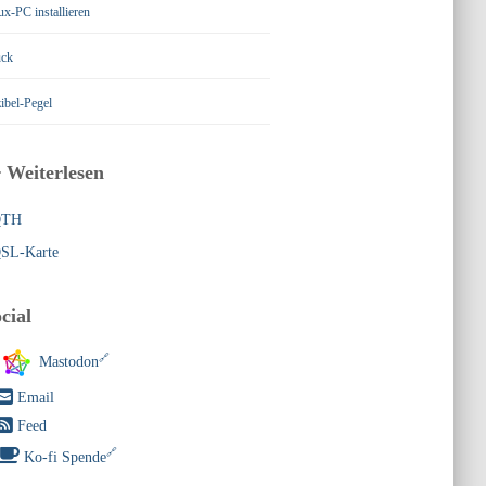
ux-PC installieren
ck
ibel-Pegel
 Weiterlesen
QTH
SL-Karte
ocial
Mastodon
Email
Feed
Ko-fi Spende