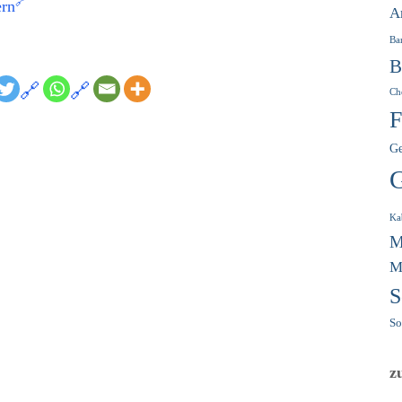
ern
A
Ba
B
Ch
F
Ge
G
Ka
M
M
S
So
z