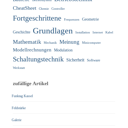
Betriebssystem
CheatSheet
Chemie
Controller
Fortgeschrittene
Geometrie
Frequenzen
Grundlagen
Geschichte
Installation
Internet
Kabel
Mathematik
Meinung
Mechanik
Minicomputer
Modellrechnungen
Modulation
Schaltungstechnik
Sicherheit
Software
Werkstatt
zufällige Artikel
Funktag Kassel
Feldstärke
Galerie