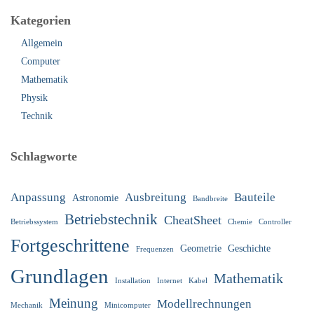
Kategorien
Allgemein
Computer
Mathematik
Physik
Technik
Schlagworte
Anpassung
Ausbreitung
Bauteile
Astronomie
Bandbreite
Betriebstechnik
CheatSheet
Betriebssystem
Chemie
Controller
Fortgeschrittene
Geometrie
Geschichte
Frequenzen
Grundlagen
Mathematik
Installation
Internet
Kabel
Meinung
Modellrechnungen
Mechanik
Minicomputer