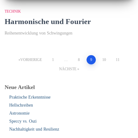
TECHNIK
Harmonische und Fourier
Reihenentwicklung von Schwingungen
Seitennummerierung
VORHERIGE
1
…
8
9
10
11
NÄCHSTE
der
Neue Artikel
Beiträge
Praktische Erkenntnisse
Hellschreiben
Astronomie
Speccy vs. Oszi
Nachhaltigkeit und Resilienz